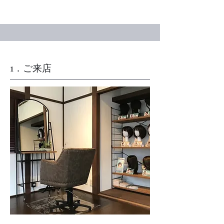
​1．ご来店