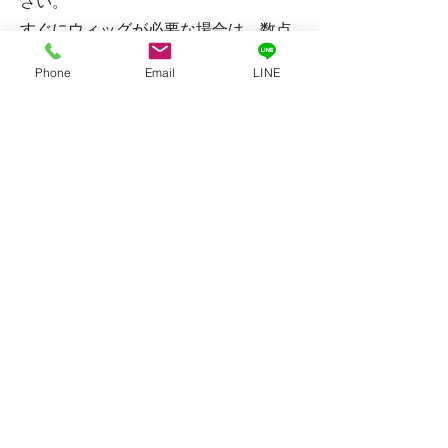
さい。
すぐにウィッグが必要な場合は、数点
ではございますが貸出用ウィッグもご
Phone
Email
LINE
用意していますのでご相談ください。
​4．商品のお渡し