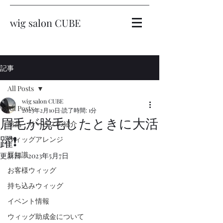
wig salon CUBE
記事
All Posts
wig salon CUBE
All Posts
2023年2月10日
読了時間: 1分
眉毛が脱毛したときに大活
商品・サービスの紹介
躍❗️
ウィッグアレンジ
豆知識
更新日：
2023年5月7日
お客様ウィッグ
持ち込みウィッグ
イベント情報
ウィッグ助成金について