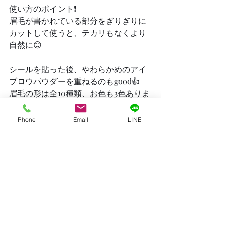
使い方のポイント❗️
眉毛が書かれている部分をぎりぎりに
カットして使うと、テカリもなくより
自然に😊
シールを貼った後、やわらかめのアイ
ブロウパウダーを重ねるのもgood👍
眉毛の形は全10種類、お色も3色ありま
すので、どんな方にもきっとお気に入
りの眉毛が見つかります✨
Phone
Email
LINE
【15枚set】 アイブロウ　アートメイク 
[mdh011]
販売価格： 1,437円 （税込 1,580円）
◇10:00～18:00
◇月曜日定休
◇石川県のウィッグサロン