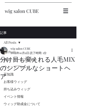
wig salon CUBE
記事
All Posts
wig salon CUBE
All Posts
2024年10月9日
読了時間: 1分
分け目も変えれる人毛MIX
商品・サービスの紹介
のシンプルなショートヘ
ウィッグアレンジ
豆知識
ア
お客様ウィッグ
持ち込みウィッグ
イベント情報
ウィッグ助成金について