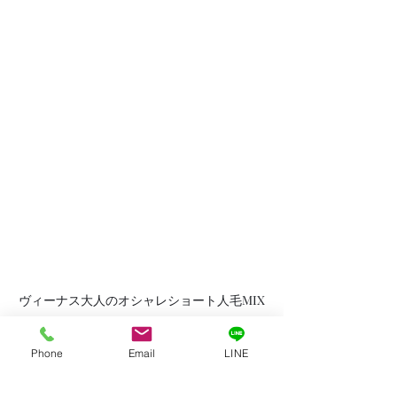
ヴィーナス大人のオシャレショート人毛MIX
ウィッグ [pwm006]
Phone
Email
LINE
◇10:00～18:00