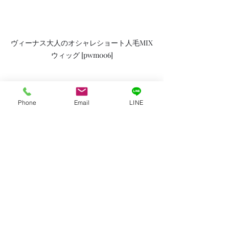
ヴィーナス大人のオシャレショート人毛MIX
ウィッグ [pwm006]
◇10:00～18:00
◇月曜日定休
Phone
Email
LINE
◇石川県のウィッグサロン
◇ご予約はお電話、またはLINE、メー
ルで受け付けております。
医療用ウィッグ
石川県
抗がん剤
お客様ウィッグ