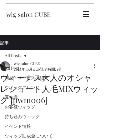
wig salon CUBE
記事
All Posts
wig salon CUBE
All Posts
2024年10月17日
読了時間: 1分
ヴィーナス大人のオシャ
商品・サービスの紹介
レショート人毛MIXウィッ
ウィッグアレンジ
豆知識
グ [pwm006]
お客様ウィッグ
持ち込みウィッグ
イベント情報
ウィッグ助成金について