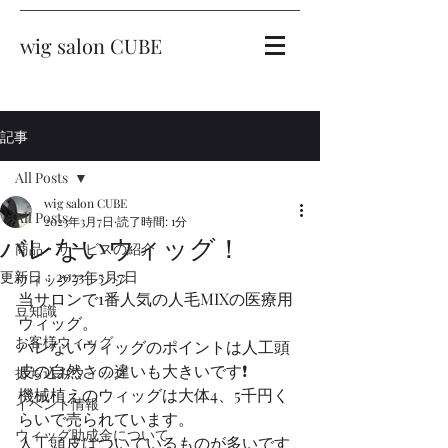
wig salon CUBE
記事
All Posts
wig salon CUBE
All Posts
2023年3月7日
読了時間: 1分
バレないウィッグ！
商品・サービスの紹介
更新日：
2023年5月7日
ウィッグアレンジ
当サロンで1番人気の人毛MIXの医療用
豆知識
ウィッグ。
お客様ウィッグ
バレないウィッグのポイントは人工頭
皮の自然さの違いも大きいです❗️
持ち込みウィッグ
機械植えのウィッグは大体4、5千円く
イベント情報
らいで売られています。
ウィッグ助成金について
人工頭皮はついているものが多いです