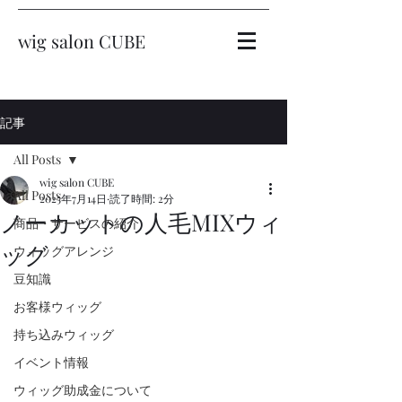
wig salon CUBE
記事
All Posts
wig salon CUBE
All Posts
2025年7月14日
読了時間: 2分
ノーカットの人毛MIXウィ
商品・サービスの紹介
ッグ
ウィッグアレンジ
豆知識
お客様ウィッグ
持ち込みウィッグ
イベント情報
ウィッグ助成金について