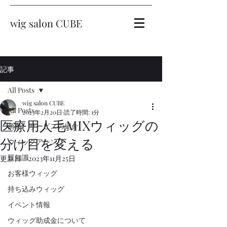
wig salon CUBE
記事
All Posts
wig salon CUBE
All Posts
2023年2月20日
読了時間: 1分
医療用人毛MIXウィッグの
商品・サービスの紹介
分け目を変える
ウィッグアレンジ
豆知識
更新日：
2023年11月25日
お客様ウィッグ
持ち込みウィッグ
イベント情報
ウィッグ助成金について